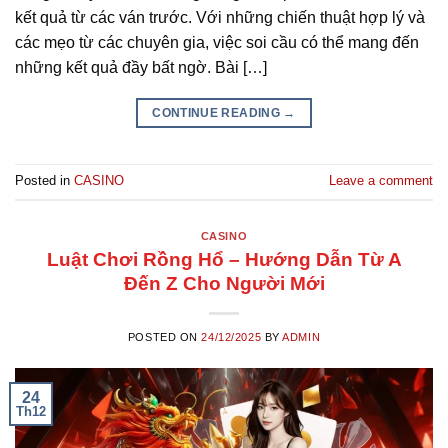
kết quả từ các ván trước. Với những chiến thuật hợp lý và
các mẹo từ các chuyên gia, việc soi cầu có thể mang đến
những kết quả đầy bất ngờ. Bài […]
CONTINUE READING
→
Posted in
CASINO
Leave a comment
CASINO
Luật Chơi Rồng Hổ – Hướng Dẫn Từ A
Đến Z Cho Người Mới
POSTED ON
24/12/2025
BY
ADMIN
24
Th12