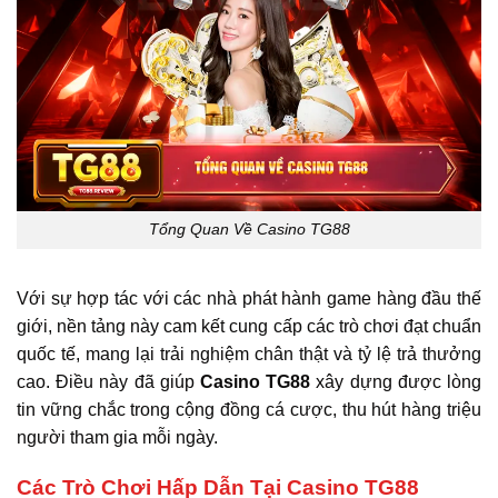
Tổng Quan Về Casino TG88
Với sự hợp tác với các nhà phát hành game hàng đầu thế
giới, nền tảng này cam kết cung cấp các trò chơi đạt chuẩn
quốc tế, mang lại trải nghiệm chân thật và tỷ lệ trả thưởng
cao. Điều này đã giúp
Casino TG88
xây dựng được lòng
tin vững chắc trong cộng đồng cá cược, thu hút hàng triệu
người tham gia mỗi ngày.
Các Trò Chơi Hấp Dẫn Tại Casino TG88