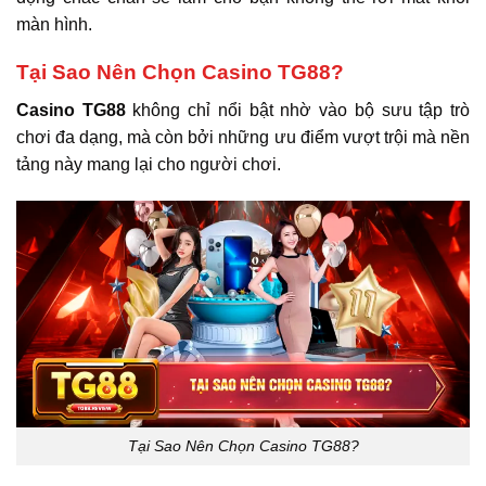
màn hình.
Tại Sao Nên Chọn Casino TG88?
Casino TG88
không chỉ nổi bật nhờ vào bộ sưu tập trò
chơi đa dạng, mà còn bởi những ưu điểm vượt trội mà nền
tảng này mang lại cho người chơi.
Tại Sao Nên Chọn Casino TG88?