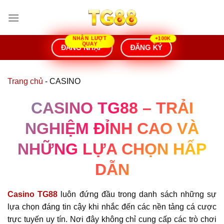
Skip
to
content
ĐĂNG NHẬP
ĐĂNG KÝ
Trang chủ
-
CASINO
CASINO TG88 – TRẢI
NGHIỆM ĐỈNH CAO VÀ
NHỮNG LỰA CHỌN HẤP
DẪN
Casino TG88
luôn đứng đầu trong danh sách những sự
lựa chọn đáng tin cậy khi nhắc đến các nền tảng cá cược
trực tuyến uy tín. Nơi đây không chỉ cung cấp các trò chơi