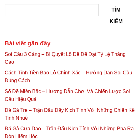
TÌM
KIẾM
Bài viết gần đây
Soi Cầu 3 Càng – Bí Quyết Lô Đề Để Đạt Tỷ Lệ Thắng
Cao
Cách Tính Tiền Bao Lô Chính Xác – Hướng Dẫn Soi Cầu
Đúng Cách
Số Đề Miền Bắc – Hướng Dẫn Chơi Và Chiến Lược Soi
Cầu Hiệu Quả
Đá Gà Tre – Trận Đấu Đầy Kịch Tính Với Những Chiến Kê
Tinh Nhuệ
Đá Gà Cựa Dao – Trận Đấu Kịch Tính Với Những Pha Ra
Đòn Hiểm Hóc