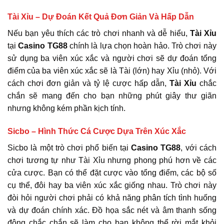
Tài Xỉu – Dự Đoán Kết Quả Đơn Giản Và Hấp Dẫn
Nếu bạn yêu thích các trò chơi nhanh và dễ hiểu,
Tài Xỉu
tại
Casino TG88
chính là lựa chọn hoàn hảo. Trò chơi này
sử dụng ba viên xúc xắc và người chơi sẽ dự đoán tổng
điểm của ba viên xúc xắc sẽ là Tài (lớn) hay Xỉu (nhỏ). Với
cách chơi đơn giản và tỷ lệ cược hấp dẫn,
Tài Xỉu
chắc
chắn sẽ mang đến cho bạn những phút giây thư giãn
nhưng không kém phần kịch tính.
Sicbo – Hình Thức Cá Cược Dựa Trên Xúc Xắc
Sicbo là một trò chơi phổ biến tại
Casino TG88
, với cách
chơi tương tự như Tài Xỉu nhưng phong phú hơn về các
cửa cược. Bạn có thể đặt cược vào tổng điểm, các bộ số
cụ thể, đôi hay ba viên xúc xắc giống nhau. Trò chơi này
đòi hỏi người chơi phải có khả năng phân tích tình huống
và dự đoán chính xác. Đồ họa sắc nét và âm thanh sống
động chắc chắn sẽ làm cho bạn không thể rời mắt khỏi