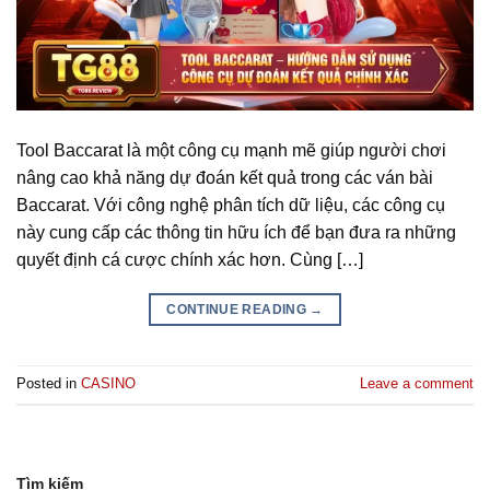
Tool Baccarat là một công cụ mạnh mẽ giúp người chơi
nâng cao khả năng dự đoán kết quả trong các ván bài
Baccarat. Với công nghệ phân tích dữ liệu, các công cụ
này cung cấp các thông tin hữu ích để bạn đưa ra những
quyết định cá cược chính xác hơn. Cùng […]
CONTINUE READING
→
Posted in
CASINO
Leave a comment
Tìm kiếm