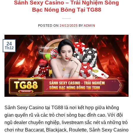
Sảnh Sexy Casino – Trải Nghiệm Sòng
Bạc Nóng Bỏng Tại TG88
POSTED ON
24/12/2025
BY
ADMIN
24
Th12
Sảnh Sexy Casino tại TG88 là nơi kết hợp giữa không
gian quyến rũ và các trò chơi sòng bạc đỉnh cao. Với đội
ngũ dealer chuyên nghiệp, livestream sắc nét và những trò
chơi như Baccarat, Blackjack, Roulette, Sảnh Sexy Casino