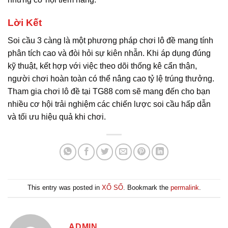
Lời Kết
Soi cầu 3 càng là một phương pháp chơi lô đề mang tính
phân tích cao và đòi hỏi sự kiên nhẫn. Khi áp dụng đúng
kỹ thuật, kết hợp với việc theo dõi thống kê cẩn thận,
người chơi hoàn toàn có thể nâng cao tỷ lệ trúng thưởng.
Tham gia chơi lô đề tại TG88 com sẽ mang đến cho bạn
nhiều cơ hội trải nghiệm các chiến lược soi cầu hấp dẫn
và tối ưu hiệu quả khi chơi.
This entry was posted in
XỔ SỐ
. Bookmark the
permalink
.
ADMIN