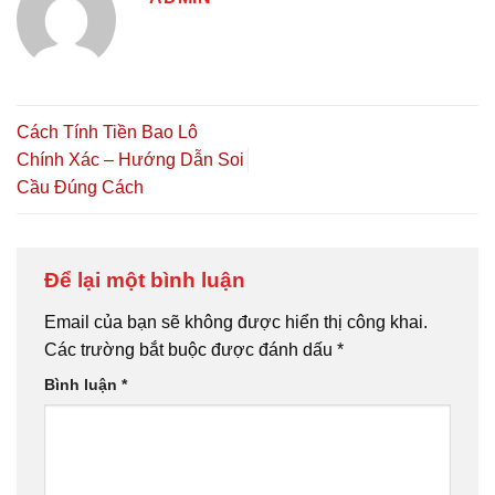
Cách Tính Tiền Bao Lô
Chính Xác – Hướng Dẫn Soi
Cầu Đúng Cách
Để lại một bình luận
Email của bạn sẽ không được hiển thị công khai.
Các trường bắt buộc được đánh dấu
*
Bình luận
*