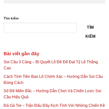
Tìm kiếm
TÌM
KIẾM
Bài viết gần đây
Soi Cầu 3 Càng – Bí Quyết Lô Đề Để Đạt Tỷ Lệ Thắng
Cao
Cách Tính Tiền Bao Lô Chính Xác – Hướng Dẫn Soi Cầu
Đúng Cách
Số Đề Miền Bắc – Hướng Dẫn Chơi Và Chiến Lược Soi
Cầu Hiệu Quả
Đá Gà Tre – Trận Đấu Đầy Kịch Tính Với Những Chiến Kê