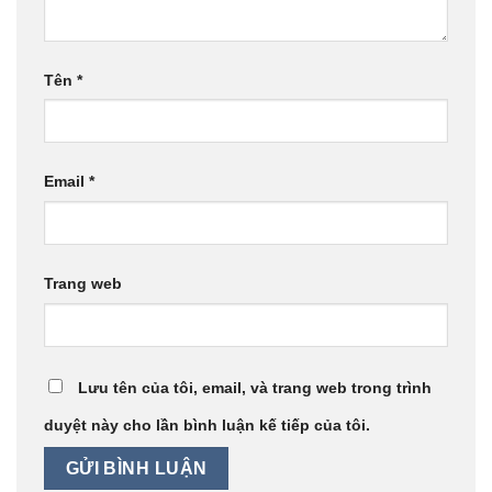
Tên
*
Email
*
Trang web
Lưu tên của tôi, email, và trang web trong trình
duyệt này cho lần bình luận kế tiếp của tôi.