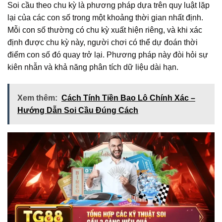
Soi cầu theo chu kỳ là phương pháp dựa trên quy luật lặp
lại của các con số trong một khoảng thời gian nhất định.
Mỗi con số thường có chu kỳ xuất hiện riêng, và khi xác
định được chu kỳ này, người chơi có thể dự đoán thời
điểm con số đó quay trở lại. Phương pháp này đòi hỏi sự
kiên nhẫn và khả năng phân tích dữ liệu dài hạn.
Xem thêm:
Cách Tính Tiền Bao Lô Chính Xác –
Hướng Dẫn Soi Cầu Đúng Cách