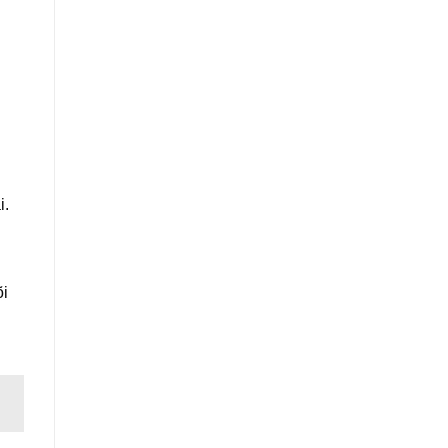
i.
õi